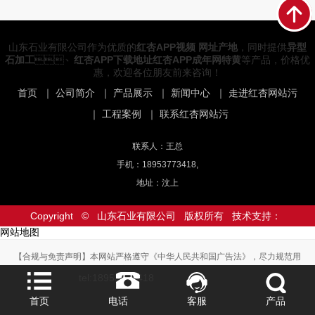
山东石业有限公司作为优质的
红杏APP视频 网址产地
，同时提供
异型
石加工
、
红杏APP下载地址红杏APP成年网特黄
等产品，价格优
惠，欢迎各位朋友前来咨询！
首页
｜
公司简介
｜
产品展示
｜
新闻中心
｜
走进红杏网站污
｜
工程案例
｜
联系红杏网站污
联系人：王总
手机：18953773418,
地址：汶上
Copyright © 山东石业有限公司 版权所有 技术支持：
网站地图
【合规与免责声明】本网站严格遵守《中华人民共和国广告法》，尽力规范用
语。如页面不慎出现不符合规定的表述，敬请联系我们，将立即更正；相关内容
tel:18953773418
仅供参考，不构成交易依据。
本站部分素材来自网络，如有侵权，请联系删除。
首页
电话
客服
产品